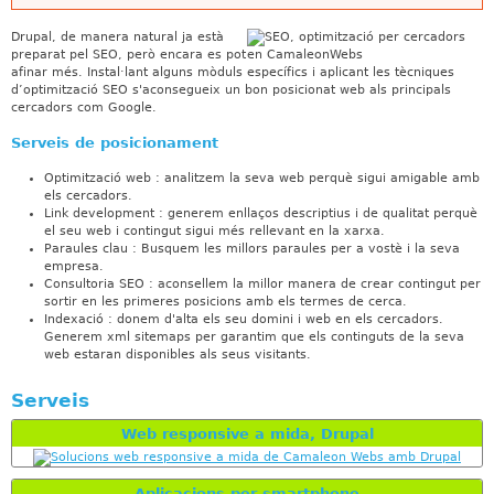
Drupal, de manera natural ja està
preparat pel SEO, però encara es pot
afinar més. Instal·lant alguns mòduls específics i aplicant les tècniques
d’optimització SEO s'aconsegueix un bon posicionat web als principals
cercadors com Google.
Serveis de posicionament
Optimització web : analitzem la seva web perquè sigui amigable amb
els cercadors.
Link development : generem enllaços descriptius i de qualitat perquè
el seu web i contingut sigui més rellevant en la xarxa.
Paraules clau : Busquem les millors paraules per a vostè i la seva
empresa.
Consultoria SEO : aconsellem la millor manera de crear contingut per
sortir en les primeres posicions amb els termes de cerca.
Indexació : donem d'alta els seu domini i web en els cercadors.
Generem xml sitemaps per garantim que els continguts de la seva
web estaran disponibles als seus visitants.
Serveis
Web responsive a mida, Drupal
Aplicacions per smartphone