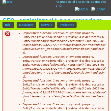
Adaptables al dispositiu, adaptables
Jump to navigation
a tú!
SEO, optimització per cercadors
Inici
Nosaltres
Serveis
Projectes
Deprecated function
: Creation of dynamic property
EntityTranslationNodeHandler::$revisionId is deprecated a
M
EntityTranslationDefaultHandler->setEntity()
(línia
1013
de
/homepages/19/d218722744/htdocs/camaleonwebs/sites/al
i
l/modules/entity_translation/includes/translation.handler.in
c
).
s
Deprecated function
: Creation of dynamic property
EntityTranslationNodeHandler::$revisionId is deprecated a
s
EntityTranslationDefaultHandler->setEntity()
(línia
1013
de
/homepages/19/d218722744/htdocs/camaleonwebs/sites/al
a
l/modules/entity_translation/includes/translation.handler.in
c
).
t
Deprecated function
: Creation of dynamic property
EntityTranslationNodeHandler::$revisionId is deprecated a
g
EntityTranslationDefaultHandler->setEntity()
(línia
1013
de
/homepages/19/d218722744/htdocs/camaleonwebs/sites/al
e
l/modules/entity_translation/includes/translation.handler.in
c
).
d
Deprecated function
: Creation of dynamic property
EntityTranslationNodeHandler::$revisionId is deprecated a