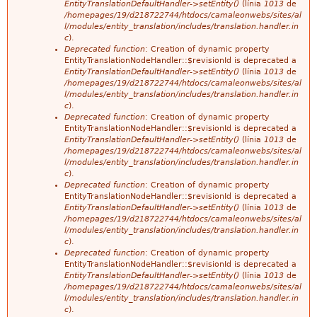
'
EntityTranslationDefaultHandler->setEntity()
(línia
1013
de
/homepages/19/d218722744/htdocs/camaleonwebs/sites/al
l/modules/entity_translation/includes/translation.handler.in
e
c
).
Deprecated function
: Creation of dynamic property
r
EntityTranslationNodeHandler::$revisionId is deprecated a
EntityTranslationDefaultHandler->setEntity()
(línia
1013
de
r
/homepages/19/d218722744/htdocs/camaleonwebs/sites/al
l/modules/entity_translation/includes/translation.handler.in
o
c
).
Deprecated function
: Creation of dynamic property
r
EntityTranslationNodeHandler::$revisionId is deprecated a
EntityTranslationDefaultHandler->setEntity()
(línia
1013
de
/homepages/19/d218722744/htdocs/camaleonwebs/sites/al
l/modules/entity_translation/includes/translation.handler.in
c
).
Deprecated function
: Creation of dynamic property
EntityTranslationNodeHandler::$revisionId is deprecated a
EntityTranslationDefaultHandler->setEntity()
(línia
1013
de
/homepages/19/d218722744/htdocs/camaleonwebs/sites/al
l/modules/entity_translation/includes/translation.handler.in
c
).
Deprecated function
: Creation of dynamic property
EntityTranslationNodeHandler::$revisionId is deprecated a
EntityTranslationDefaultHandler->setEntity()
(línia
1013
de
/homepages/19/d218722744/htdocs/camaleonwebs/sites/al
l/modules/entity_translation/includes/translation.handler.in
c
).